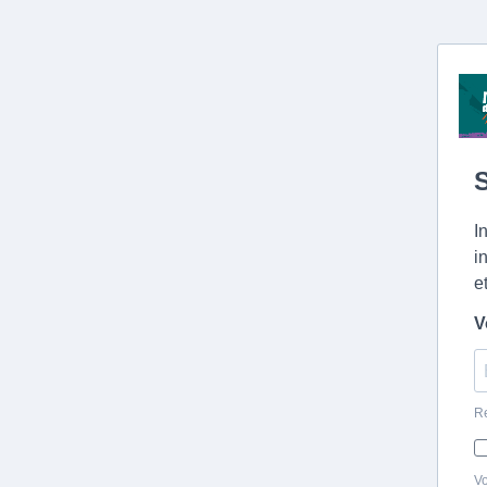
S
I
i
e
V
Re
Vo